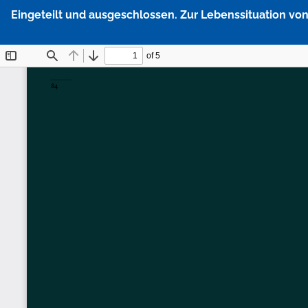
Zu
Eingeteilt und ausgeschlossen. Zur Lebenssituation v
Artikeldetails
zurückkehren