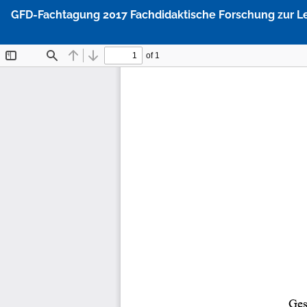
Zu
GFD-Fachtagung 2017 Fachdidaktische Forschung zur L
Artikeldetails
zurückkehren