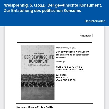
Zu
Weispfennig, S. (2024). Der gewünschte Konsument.
Artikeldetails
Zur Entstehung des politischen Konsums
zurückkehren
P
Herunterladen
h