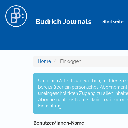
Hauptnavigation
Hauptinhalt
Sidebar
Budrich Journals
Startseite
Home
Einloggen
Um einen Artikel zu erwerben, melden Sie si
bereits über ein persönliches Abonnement v
uneingeschränkten Zugang zu allen Inhalten z
Abonnement besitzen, ist kein Login erford
Einrichtung.
Benutzer/innen-Name