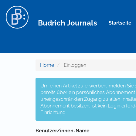
Hauptnavigation
Hauptinhalt
Sidebar
Budrich Journals
Startseite
Home
Einloggen
Um einen Artikel zu erwerben, melden Sie si
bereits über ein persönliches Abonnement v
uneingeschränkten Zugang zu allen Inhalten z
Abonnement besitzen, ist kein Login erford
Einrichtung.
Benutzer/innen-Name