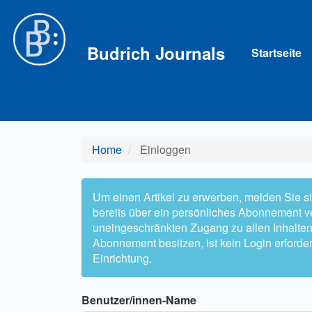
Hauptnavigation
Hauptinhalt
Sidebar
Budrich Journals
Startseite
Home
Einloggen
Um einen Artikel zu erwerben, melden Sie sic
bereits über ein persönliches Abonnement ve
uneingeschränkten Zugang zu allen Inhalten zu
Abonnement besitzen, ist kein Login erforder
Einrichtung.
Benutzer/innen-Name