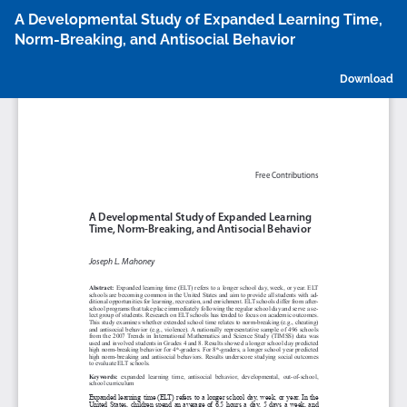
Return
A Developmental Study of Expanded Learning Time,
to
Norm-Breaking, and Antisocial Behavior
Article
Details
D
Download
P