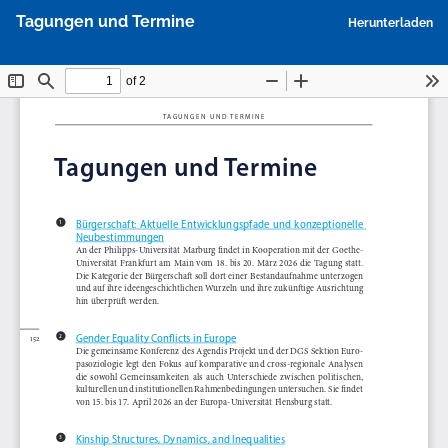
Zu
P
Tagungen und Termine
Herunterladen
Artikeldetails
h
zurückkehren