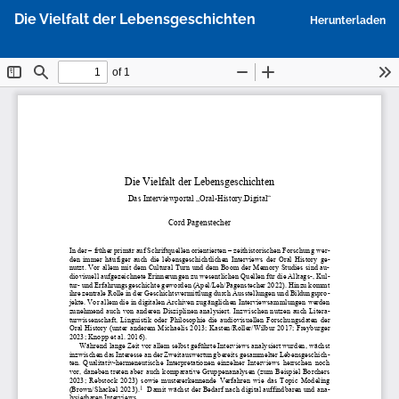
Zu
P
Die Vielfalt der Lebensgeschichten
Herunterladen
Artikeldetails
h
zurückkehren