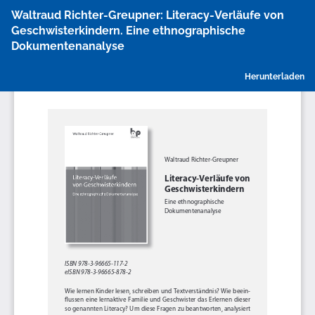
Zu
Waltraud Richter-Greupner: Literacy-Verläufe von
Artikeldetails
Geschwisterkindern. Eine ethnographische
zurückkehren
Dokumentenanalyse
P
Herunterladen
h