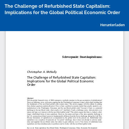
Zu
The Challenge of Refurbished State Capitalism:
Artikeldetails
Implications for the Global Political Economic Order
zurückkehren
P
Herunterladen
h