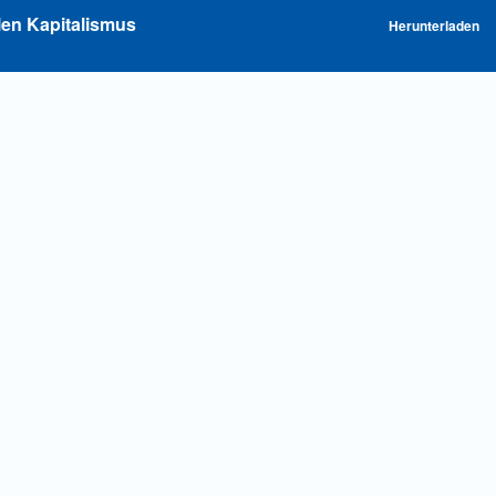
P
len Kapitalismus
Herunterladen
he