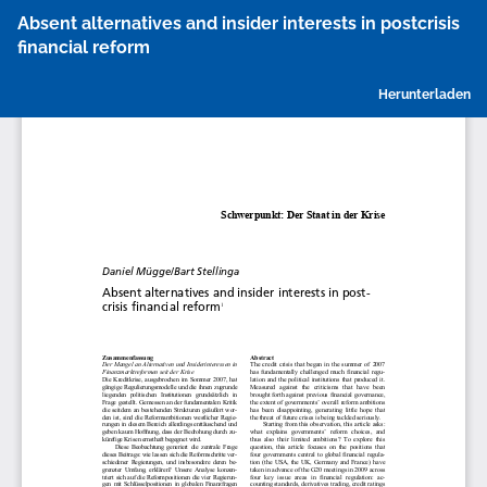
Zu
Absent alternatives and insider interests in postcrisis
Artikeldetails
financial reform
zurückkehren
P
Herunterladen
h