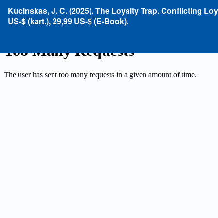
Zu
Kucinskas, J. C. (2025). The Loyalty Trap. Conflicting Lo
Artikeldetails
US-$ (kart.), 29,99 US-$ (E-Book).
zurückkehren