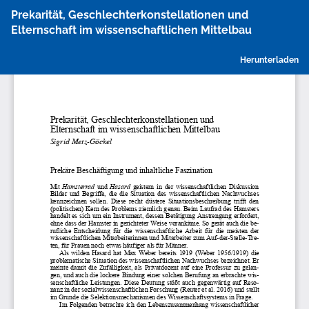
Zu
Prekarität, Geschlechterkonstellationen und
Artikeldetails
Elternschaft im wissenschaftlichen Mittelbau
zurückkehren
P
Herunterladen
h