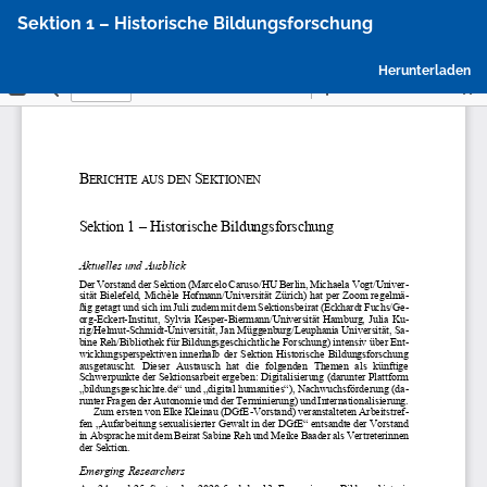
Zu
Sektion 1 – Historische Bildungsforschung
Artikeldetails
zurückkehren
P
Herunterladen
h