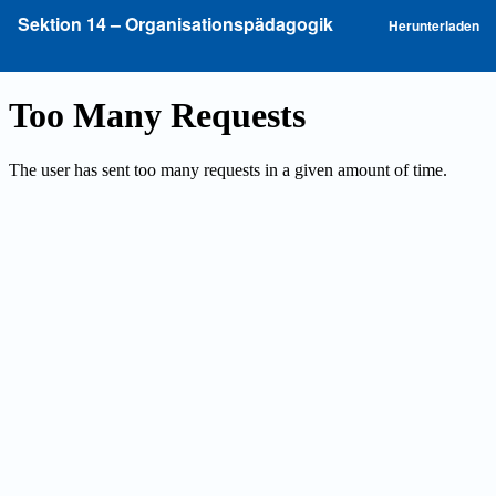
Zu
P
Sektion 14 – Organisationspädagogik
Herunterladen
Artikeldetails
he
zurückkehren