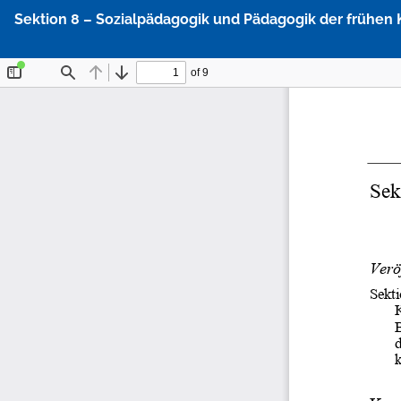
Zu
Sektion 8 – Sozialpädagogik und Pädagogik der frühen 
Artikeldetails
zurückkehren