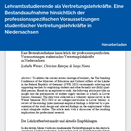
Zu
Lehramtsstudierende als Vertretungslehrkräfte. Eine
Artikeldetails
Bestandsaufnahme hinsichtlich der
zurückkehren
professionsspezifischen Voraussetzungen
studentischer Vertretungslehrkräfte in
Niedersachsen
P
Herunterladen
h