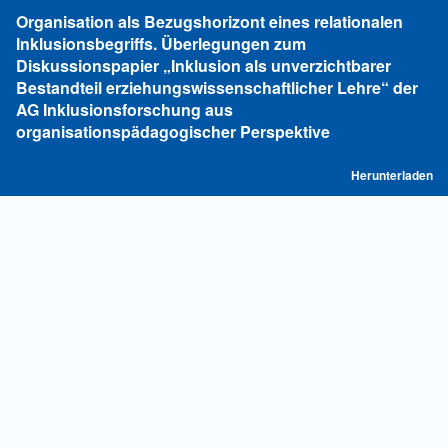
Zu
Organisation als Bezugshorizont eines relationalen
Artikeldetails
Inklusionsbegriffs. Überlegungen zum
zurückkehren
Diskussionspapier „Inklusion als unverzichtbarer
Bestandteil erziehungswissenschaftlicher Lehre“ der
AG Inklusionsforschung aus
organisationspädagogischer Perspektive
P
Herunterladen
he