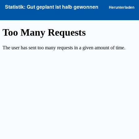
Zu
P
Statistik: Gut geplant ist halb gewonnen
Herunterladen
Artikeldetails
he
zurückkehren