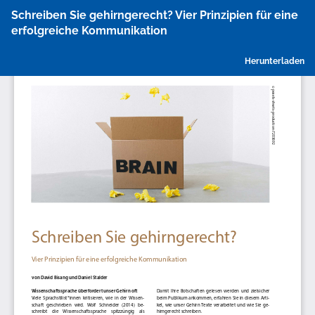
Zu
Schreiben Sie gehirngerecht? Vier Prinzipien für eine
Artikeldetails
erfolgreiche Kommunikation
zurückkehren
P
Herunterladen
h