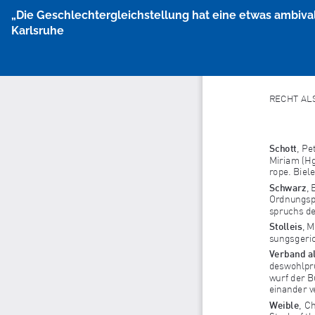
Zu
„Die Geschlechtergleichstellung hat eine etwas ambivalen
Artikeldetails
Karlsruhe
zurückkehren