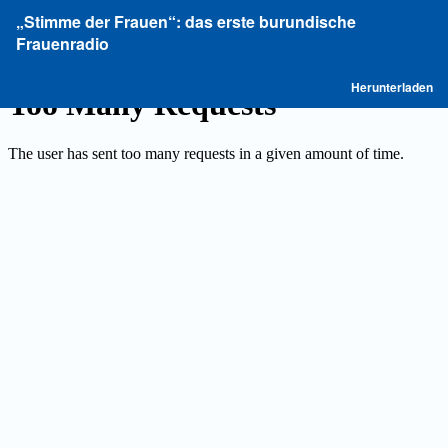
Zu
„Stimme der Frauen“: das erste burundische
Artikeldetails
Frauenradio
zurückkehren
P
Herunterladen
he