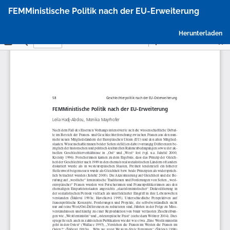
Zu
FEMMinistische Politik nach der EU-Erweiterung
Artikeldetails
zurückkehren
P
Herunterladen
h