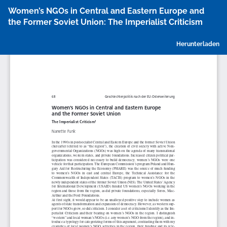
Zu
Women’s NGOs in Central and Eastern Europe and
Artikeldetails
the Former Soviet Union: The Imperialist Criticism
zurückkehren
P
Herunterladen
h