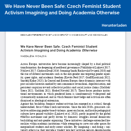
Zu
We Have Never Been Safe: Czech Feminist Student
Artikeldetails
Activism Imagining and Doing Academia Otherwise
zurückkehren
P
Herunterladen
h