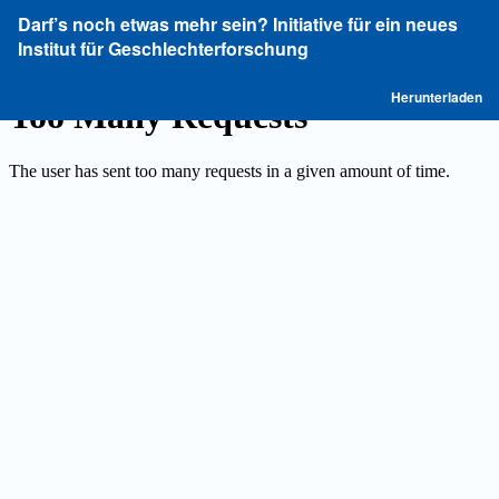
Zu
Darf’s noch etwas mehr sein? Initiative für ein neues
Artikeldetails
Institut für Geschlechterforschung
zurückkehren
P
Herunterladen
he