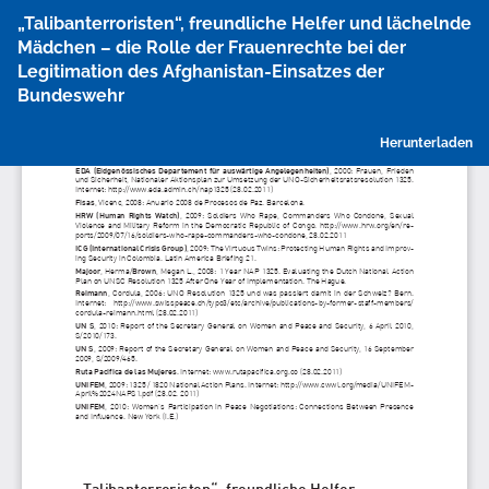
Zu
„Talibanterroristen“, freundliche Helfer und lächelnde
Artikeldetails
Mädchen – die Rolle der Frauenrechte bei der
zurückkehren
Legitimation des Afghanistan-Einsatzes der
Bundeswehr
P
Herunterladen
h