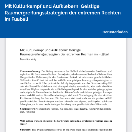
Zu
Mit Kulturkampf und Aufklebern: Geistige
Artikeldetails
Raumergreifungsstrategien der extremen Rechten
zurückkehren
im Fußball
P
Herunterladen
h