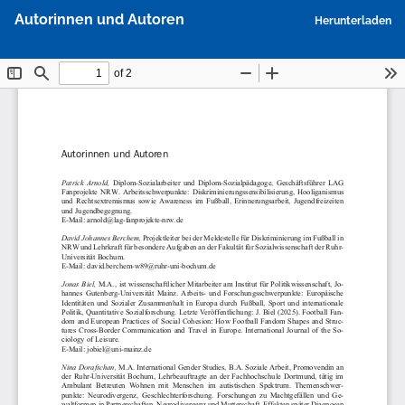
Zu
P
Autorinnen und Autoren
Herunterladen
Artikeldetails
h
zurückkehren