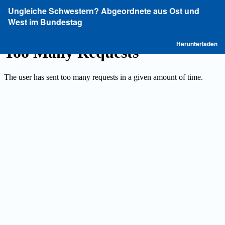
Zu
Ungleiche Schwestern? Abgeordnete aus Ost und
Artikeldetails
West im Bundestag
zurückkehren
P
Herunterladen
he