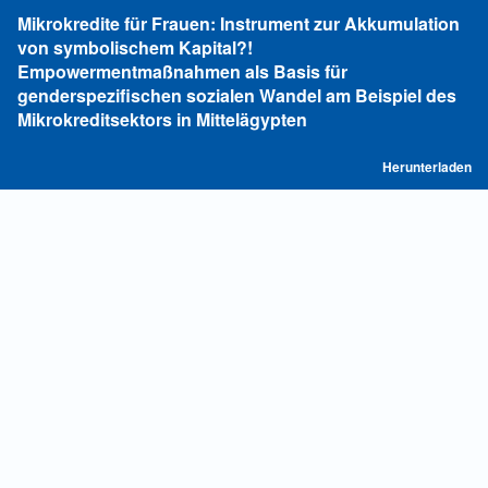
Zu
Mikrokredite für Frauen: Instrument zur Akkumulation
Artikeldetails
von symbolischem Kapital?!
zurückkehren
Empowermentmaßnahmen als Basis für
genderspezifischen sozialen Wandel am Beispiel des
Mikrokreditsektors in Mittelägypten
P
Herunterladen
he