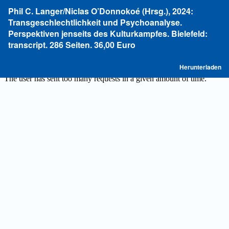
Zu
Phil C. Langer/Niclas O’Donnokoé (Hrsg.), 2024:
Artikeldetails
Transgeschlechtlichkeit und Psychoanalyse.
zurückkehren
Perspektiven jenseits des Kulturkampfes. Bielefeld:
transcript. 286 Seiten. 36,00 Euro
P
Herunterladen
he