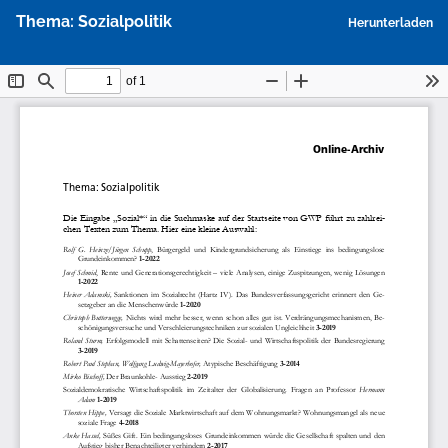
Zu
P
Thema: Sozialpolitik
Herunterladen
Artikeldetails
h
zurückkehren