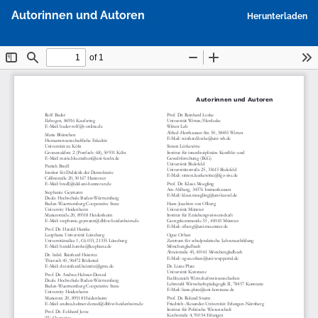
Zu
P
Autorinnen und Autoren
Herunterladen
Artikeldetails
h
zurückkehren