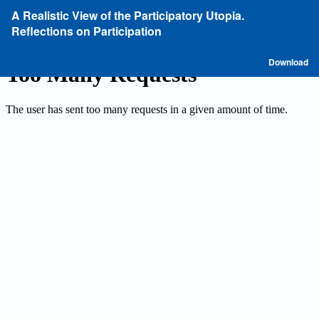
Return
A Realistic View of the Participatory Utopia.
to
Reflections on Participation
Article
Details
D
Download
P