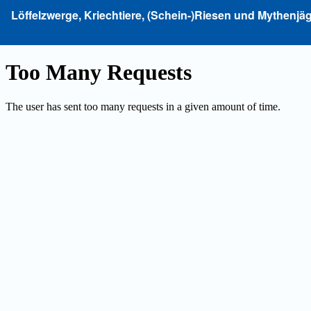
Zu
Löffelzwerge, Kriechtiere, (Schein-)Riesen und Mythenj
Artikeldetails
zurückkehren