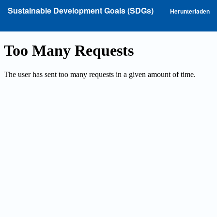
Zu
P
Sustainable Development Goals (SDGs)
Herunterladen
Artikeldetails
he
zurückkehren