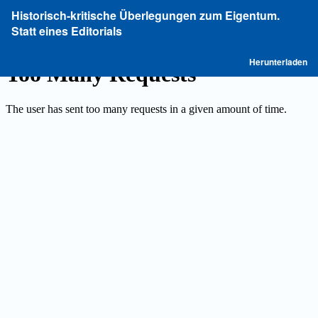
Zu
Historisch-kritische Überlegungen zum Eigentum.
Artikeldetails
Statt eines Editorials
zurückkehren
P
Herunterladen
he