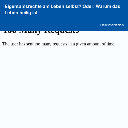
Zu
Eigentumsrechte am Leben selbst? Oder: Warum das
Artikeldetails
Leben heilig ist
zurückkehren
P
Herunterladen
he