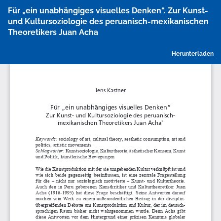
Zu
Für „ein unabhängiges visuelles Denken“. Zur Kunst-
Artikeldetails
und Kultursoziologie des peruanisch-mexikanischen
zurückkehren
Theoretikers Juan Acha
P
Herunterladen
h