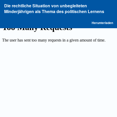
Zu
Die rechtliche Situation von unbegleiteten
Artikeldetails
Minderjährigen als Thema des politischen Lernens
zurückkehren
P
Herunterladen
he