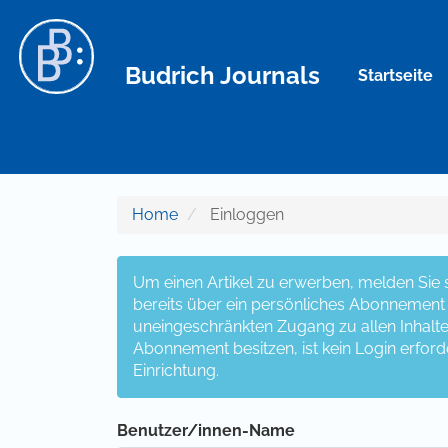
Hauptnavigation
Hauptinhalt
Sidebar
Budrich Journals
Startseite
Home
Einloggen
Um einen Artikel zu erwerben, melden Sie si
bereits über ein persönliches Abonnement v
uneingeschränkten Zugang zu allen Inhalten z
Abonnement besitzen, ist kein Login erford
Einrichtung.
Benutzer/innen-Name