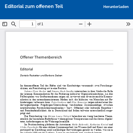
Zu
P
Editorial zum offenen Teil
Herunterladen
Artikeldetails
h
zurückkehren