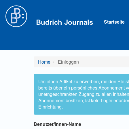
Hauptnavigation
Hauptinhalt
Sidebar
Budrich Journals
Startseite
Home
Einloggen
Um einen Artikel zu erwerben, melden Sie sic
bereits über ein persönliches Abonnement ve
uneingeschränkten Zugang zu allen Inhalten zu
Abonnement besitzen, ist kein Login erforder
Einrichtung.
Benutzer/innen-Name