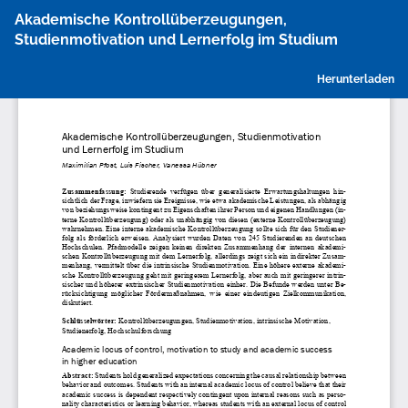
Zu
Akademische Kontrollüberzeugungen,
Artikeldetails
Studienmotivation und Lernerfolg im Studium
zurückkehren
P
Herunterladen
h