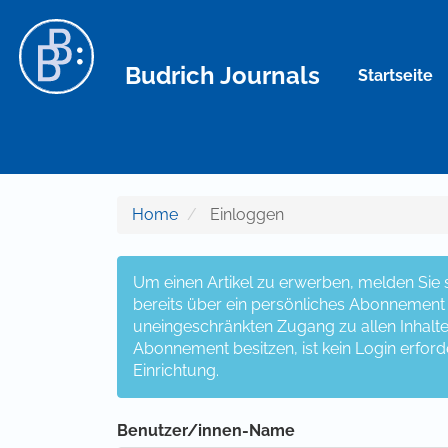
Hauptnavigation
Hauptinhalt
Sidebar
Budrich Journals
Startseite
Home
Einloggen
Um einen Artikel zu erwerben, melden Sie si
bereits über ein persönliches Abonnement v
uneingeschränkten Zugang zu allen Inhalten z
Abonnement besitzen, ist kein Login erford
Einrichtung.
Benutzer/innen-Name