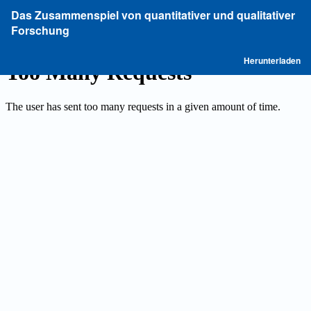
Zu
Das Zusammenspiel von quantitativer und qualitativer
Artikeldetails
Forschung
zurückkehren
P
Herunterladen
he