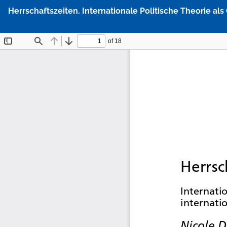
Zu
Herrschaftszeiten. Internationale Politische Theorie al
Artikeldetails
zurückkehren